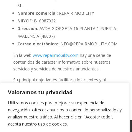
SL
Nombre comercial:
REPAIR MOBILITY
NIF/CIF:
B10987022
Dirección:
AVDA GIORGETA 16 PLANTA 1 PUERTA
4VALENCIA (46007)
Correo electrónico:
INFO@REPAIRMOBILITY.COM
En la web
www.repairmobility.com
hay una serie de
contenidos de carácter informativo sobre nuestros
servicios y servicios de nuestros anunciantes.
Su principal objetivo es facilitar a los clientes y al
público en general, la información relativa a la
Valoramos tu privacidad
empresa, a los productos y servicios que se ofrecen.
Utilizamos cookies para mejorar su experiencia de
navegación, ofrecer anuncios o contenido personalizados y
analizar nuestro tráfico. Al hacer clic en "Aceptar todo",
acepta nuestro uso de cookies.
Política de privacidad
Cookies
Aviso legal